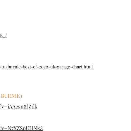
EE_/
1/01/burnie-best-of-2020-uk-garage-chart.html
BURNIE）
?v=iAAesn8fZdk
ch?v=N7XZSoUHNk8