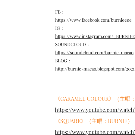
FB：
https://www.facebook.com/b
urnieeee
IG：
https://www.instagram.com/_BURNIE
SOUNDCLOUD：
https://soundcloud.com/burnie-macao
BLOG：
http://burnie-macao.blogspot.com/202
《CARAMEL COLOUR》（主唱：
https://www.youtube.com/watch
《SQUARE》（主唱：BURNIE）
https://www.youtube.com/wat