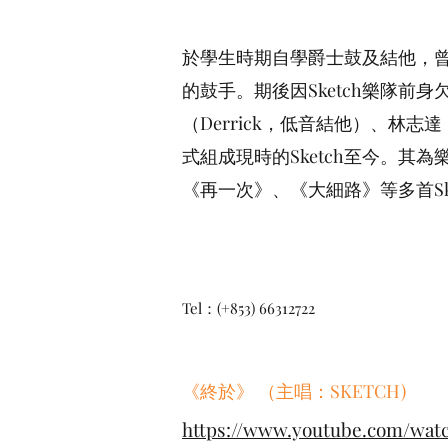
於學生時期自學爵士鼓及結他，曾擔
的鼓手。期後因Sketch樂隊前
（Derrick，低音結他）、林志
式組成現時的Sketch至今。
《再一次》、《大細路》等多首Sk
Tel：(+853) 66312722
《終於》 （主唱：SKETCH)
https://www.youtube.com/wat