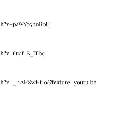
tch?v=paWYo3bnR0U
ch?v=6uaf-B_ITbc
ch?v=_1rAHSwHt1o&feature=youtu.be