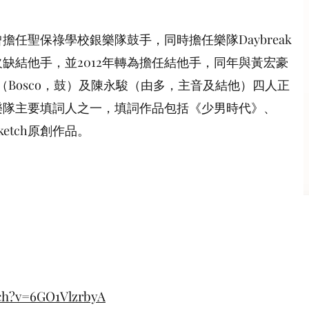
任聖保祿學校銀樂隊鼓手，同時擔任樂隊Daybreak
身欠缺結他手，並2012年轉為擔任結他手，同年與黃宏豪
達（Bosco，鼓）及陳永駿（由多，主音及結他）四人正
其為樂隊主要填詞人之一，填詞作品包括《少男時代》、
etch原創作品。
ch?v=6GO1VlzrbyA