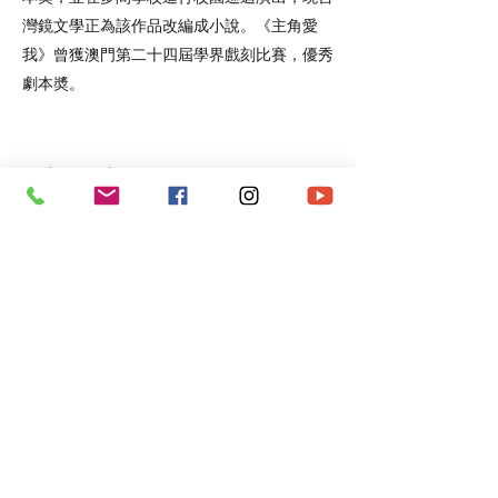
灣鏡文學正為該作品改編成小說。《主角愛
我》曾獲澳門第二十四屆學界戲刻比賽，優秀
劇本奬。
WeChat：Dayday430
Email：
specialday430@gmail.com
FB：
https://www.facebook.com/special.day0.0
IG：
https://www.instagram.com/dayday430/
鏡文學 ：
https://www.mirrorfiction.com/zh-Hant/member/10100
*​以上資料由澳門演藝人協會會員提供。