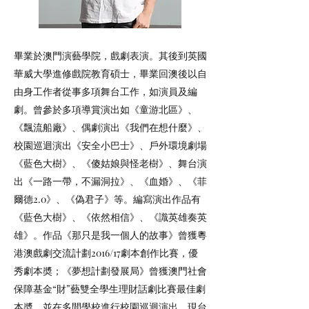
畢業於澳門演藝學院，戲劇表演。其後到英國
華威大學進修戲院教育碩士，畢業回澳後以自
由身工作者從事多項舞台工作，如演員及編
劇。曾參於多項導賞演出如《童游北區》、
《飄流船廠》、偶劇演出《我們在想什麼》、
校園巡迴演出《安全小巴士》、戶外環境劇場
《藍色大樹》、《傻姑娘與怪老樹》、舞台演
出《一路一帶，不漏洞拉》、《血婚》、《菲
爾德2.0》、《偽君子》等。編寫演出作品有
《藍色大樹》、《依然相信》、《識英雄奏英
雄》。作品《那只是我一個人的故事》曾獲粵
港澳戲劇交流計劃2016/17劇本創作比賽，優
秀劇本奬；《夢想計劃發展局》曾獲澳門社會
保障基金“財”藝雙全學生理財話劇比賽最佳劇
本奬，並在多間學校進行校園巡迴演出，現台