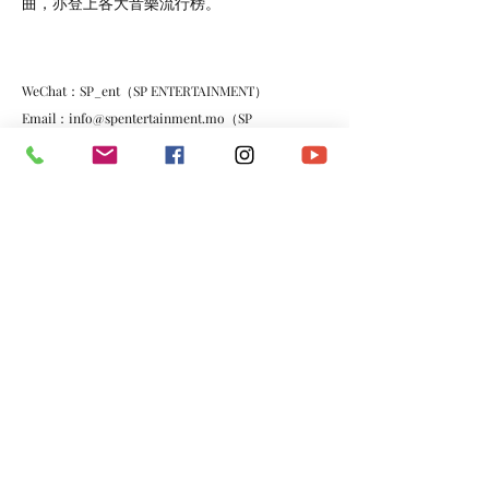
曲，亦登上各大音樂流行榜。
WeChat：SP_ent（SP ENTERTAINMENT）
Email：
info@spentertainment.mo
（SP
ENTERTAINMENT）
FB：
http://www.facebook.com/HyperLokahou
IG：
http://www.Instagram.com/hyper_lo
微博：
http://www.weibo.com/hyperlo
*​以上資料由澳門演藝人協會會員提供。
​電話：
(+853)
6665 0473
​電郵：
macau.artistes@gmail.com