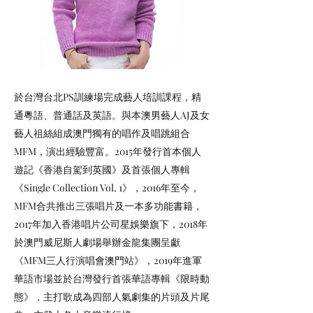
於台灣台北PS訓練場完成藝人培訓課程，精
通粵語、普通話及英語。與本澳男藝人AJ及女
藝人祖絲組成澳門獨有的唱作及唱跳組合
MFM，演出經驗豐富。2015年發行首本個人
遊記《香港自駕到英國》及首張個人專輯
《Single Collection Vol. 1》，2016年至今，
MFM合共推出三張唱片及一本多功能書籍，
2017年加入香港唱片公司星娛樂旗下，2018年
於澳門威尼斯人劇場舉辦金龍集團呈獻
《MFM三人行演唱會澳門站》，2019年進軍
華語市場並於台灣發行首張華語專輯《限時動
態》，主打歌成為四部人氣劇集的片頭及片尾