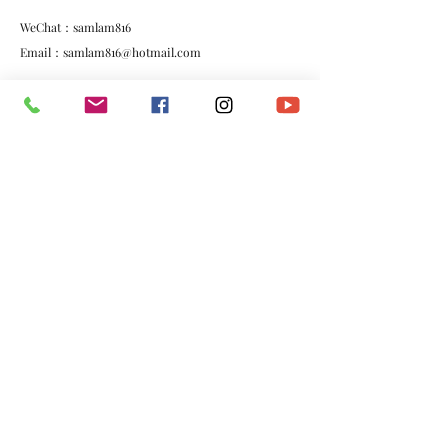
WeChat：samlam816
Email：
samlam816@hotmail.com
FB：
https://www.facebook.com/SAM.LAM.ION.SANG
IG：
https://www.instagram.com/samlam816/
*​以上資料由澳門演藝人協會會員提供。
​電話：
(+853)
6665 0473
​電郵：
macau.artistes@gmail.com
©2020 by 澳門演藝人協會Macau Artistes Association.