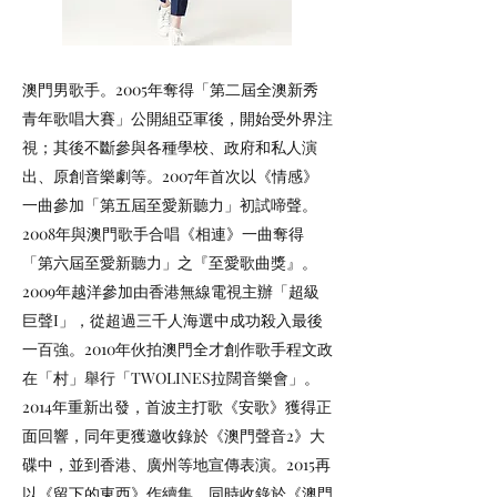
澳門男歌手。2005年奪得「第二屆全澳新秀
青年歌唱大賽」公開組亞軍後，開始受外界注
視；其後不斷參與各種學校、政府和私人演
出、原創音樂劇等。2007年首次以《情感》
一曲參加「第五屆至愛新聽力」初試啼聲。
2008年與澳門歌手合唱《相連》一曲奪得
「第六屆至愛新聽力」之『至愛歌曲獎』。
2009年越洋參加由香港無線電視主辦「超級
巨聲I」，從超過三千人海選中成功殺入最後
一百強。2010年伙拍澳門全才創作歌手程文政
在「村」舉行「TWOLINES拉闊音樂會」。
2014年重新出發，首波主打歌《安歌》獲得正
面回響，同年更獲邀收錄於《澳門聲音2》大
碟中，並到香港、廣州等地宣傳表演。2015再
以《留下的東西》作續集，同時收錄於《澳門