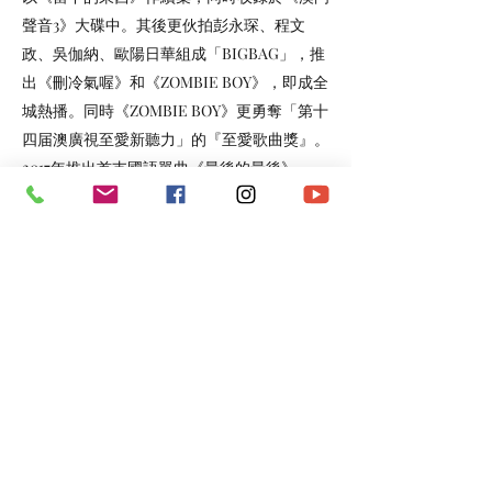
聲音3》大碟中。其後更伙拍彭永琛、程文
政、吳伽納、歐陽日華組成「BIGBAG」，推
出《刪冷氣喔》和《ZOMBIE BOY》，即成全
城熱播。同時《ZOMBIE BOY》更勇奪「第十
四届澳廣視至愛新聽力」的『至愛歌曲獎』。
2017年推出首支國語單曲《最後的最後》。
WeChat：Kimlei1983
Email：
antnio173891@hotmail.com
FB：
https://www.facebook.com/kimleimacau
*​以上資料由澳門演藝人協會會員提供。