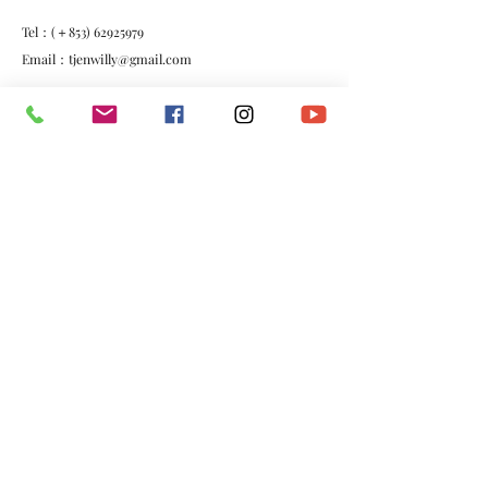
Tel：(＋853)
62925979
Email：
tjenwilly@gmail.com
FB：
http://www.facebook.com/willy.tjen03/
IG：
https://www.instagram.com/willytjen/
YouTube：
https://www.youtube.com/user/z21l100809
*​以上資料由澳門演藝人協會會員提供。
​電話：
(+853)
6665 0473
​電郵：
macau.artistes@gmail.com
©2020 by 澳門演藝人協會Macau Artistes Association.