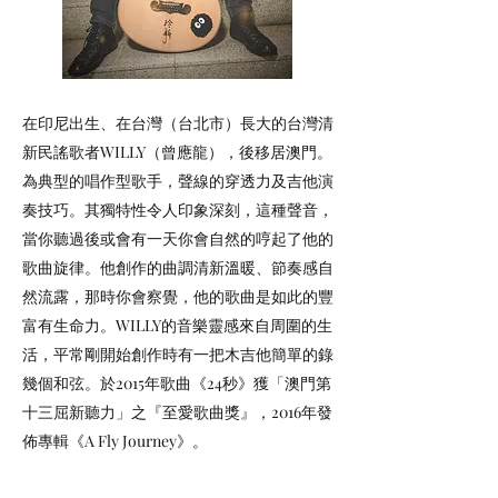
在印尼出生、在台灣（台北市）長大的台灣清
新民謠歌者WILLY（曾應龍），後移居澳門。
為典型的唱作型歌手，聲線的穿透力及吉他演
奏技巧。其獨特性令人印象深刻，這種聲音，
當你聽過後或會有一天你會自然的哼起了他的
歌曲旋律。他創作的曲調清新溫暖、節奏感自
然流露，那時你會察覺，他的歌曲是如此的豐
富有生命力。WILLY的音樂靈感來自周圍的生
活，平常剛開始創作時有一把木吉他簡單的錄
幾個和弦。於2015年歌曲《24秒》獲「澳門第
十三屈新聽力」之『至愛歌曲獎』，2016年發
佈專輯《A Fly Journey》。