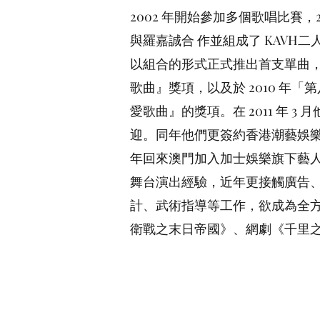
2002 年開始參加多個歌唱比賽，
與羅嘉誠合 作並組成了 KAV
以組合的形式正式推出首支單曲
歌曲』獎項，以及於 2010 年
愛歌曲』的獎項。在 2011 年 
迎。同年他們更簽約香港潮藝娛樂sn
年回來澳門加入加士娛樂旗下藝人
舞台演出經驗，近年更接觸廣告
計、武術指導等工作，欲成為全
衛戰之末日帝國》、網劇《千里之