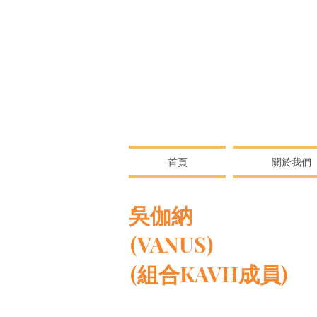
首頁
關於我們
吳伽納
(VANUS)
(組合KAVH成員)