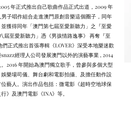
2005 年正式推出自己歌曲作品正式出道，2009 年
H二人男子唱作組合走進澳門原創音樂這個圈子，同年
，並獲得同年「澳門第七屆至愛新聽力」之『至愛
「第八屆至愛新聽力」憑《男孩情路逸事》 再奪『至
3 月他們正式推出首張專輯《LOVER》深受本地樂迷歡
azz經理人公司發展澳門以外的演藝事業 , 2014
。2016 年開始為澳門獨立歌手，曾參與多個大型
、娛樂場司儀、舞台劇和電影拍攝、及擔任動作設
方位藝人。演出作品包括：微電影《超時空地球保
行》及澳門電影《INA》等。