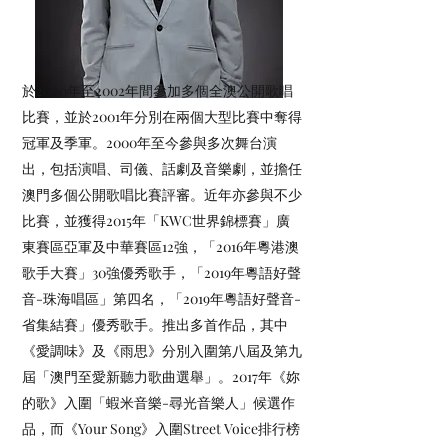
於2000年至2002年間參加多個全澳公開歌唱
比賽，並於2001年分別在兩個大型比賽中奪得
冠軍及季軍。2000年至今參與多次舞台演
出，包括演唱、司儀、話劇及音樂劇，並擔任
澳門多個公開歌唱比賽評審。近年亦參與不少
比賽，並獲得2015年「KWC世界錦標賽」廣
東賽區亞軍及中華賽區12強，「2016年粵港澳
歌手大賽」30強優秀歌手，「2019年粵語好聲
音-珠海唱區」第四名，「2019年粵語好聲音-
省集結賽」優秀歌手。推出多首作品，其中
《愛調味》及《雨思》分別入圍第八屆及第九
屆「澳門至愛新聽力歌曲選舉」。2017年《妳
的歌》入圍「蝦米音樂-尋光音樂人」候選作
品，而《Your Song》入圍Street Voice排行榜