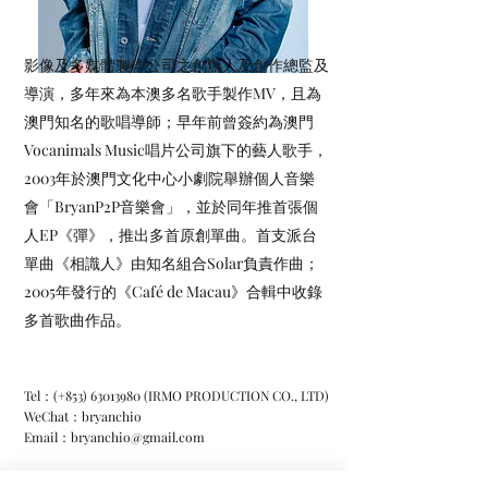
影像及多媒體製作公司之創辦人及創作總監及
導演，多年來為本澳多名歌手製作MV，且為
澳門知名的歌唱導師；早年前曾簽約為澳門
Vocanimals Music唱片公司旗下的藝人歌手，
2003年於澳門文化中心小劇院舉辦個人音樂
會「BryanP2P音樂會」，並於同年推首張個
人EP《彈》，推出多首原創單曲。首支派台
單曲《相識人》由知名組合Solar負責作曲；
2005年發行的《Café de Macau》合輯中收錄
多首歌曲作品。
Tel：(+853)
63013980
(IRMO PRODUCTION CO., LTD)
WeChat：bryanchio
Email：
bryanchio@gmail.com