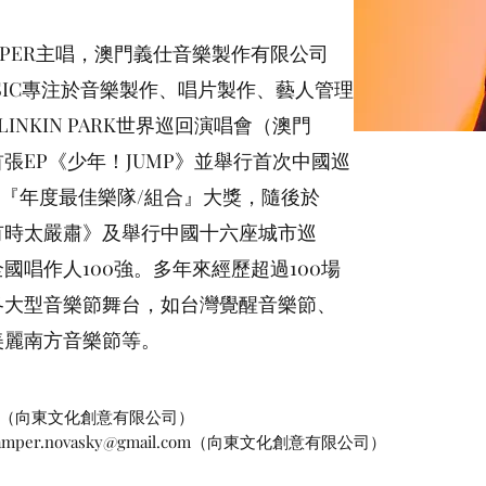
MPER主唱，澳門義仕音樂製作有限公司
Y MUSIC專注於音樂製作、唱片製作、藝人管理
INKIN PARK世界巡回演唱會（澳門
首張EP《少年！JUMP》並舉行首次中國巡
禮『年度最佳樂隊/組合』大獎，隨後於
界有時太嚴肅》及舉行中國十六座城市巡
唱作人100強。多年來經歷超過100場
各大型音樂節舞台，如台灣覺醒音樂節、
美麗南方音樂節等。
07213012（向東文化創意有限公司）
amper.novasky@gmail.com
（向東文化創意有限公司）