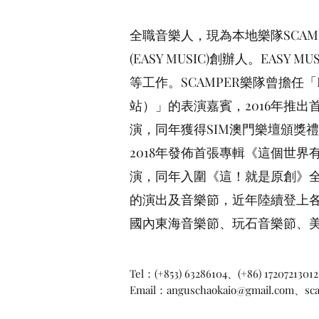
全職音樂人，現為本地樂隊SCA
(EASY MUSIC)創辦人。EAS
等工作。SCAMPER樂隊曾擔任「L
站）」的表演嘉賓，2016年推出
演，同年獲得SIM澳門樂壇頒獎
2018年發佈首張專輯《這個世
演，同年入圍《這！就是原創》全國
的演出及音樂節，近年陸續登上
國內東海音樂節、玩石音樂節、
Tel：(+853) 63286104、(+86) 172
Email：
anguschaokaio@gmail.com
、
sc