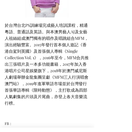
於台灣台北PS訓練場完成藝人培訓課程，精通
粵語、普通話及英語。與本澳男藝人AJ及女藝
人祖絲組成澳門獨有的唱作及唱跳組合MFM，
演出經驗豐富。2015年發行首本個人遊記《香
港自駕到英國》及首張個人專輯《Single
Collection Vol. 1》，2016年至今，MFM合共推
出三張唱片及一本多功能書籍，2017年加入香
港唱片公司星娛樂旗下，2018年於澳門威尼斯
人劇場舉辦金龍集團呈獻《MFM三人行演唱會
澳門站》，2019年進軍華語市場並於台灣發行
首張華語專輯《限時動態》，主打歌成為四部
人氣劇集的片頭及片尾曲，亦登上各大音樂流
行榜。
FB：
http://www.facebook.com/HyperLokahou