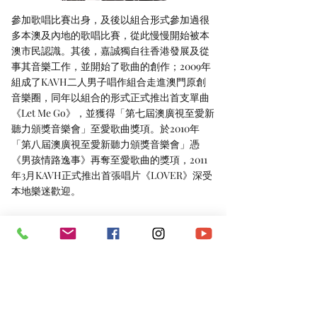
參加歌唱比賽出身，及後以組合形式參加過很
多本澳及內地的歌唱比賽，從此慢慢開始被本
澳市民認識。其後，嘉誠獨自往香港發展及從
事其音樂工作，並開始了歌曲的創作；2009年
組成了KAVH二人男子唱作組合走進澳門原創
音樂圈，同年以組合的形式正式推出首支單曲
《Let Me Go》，並獲得「第七屆澳廣視至愛新
聽力頒獎音樂會」至愛歌曲獎項。於2010年
「第八屆澳廣視至愛新聽力頒獎音樂會」憑
《男孩情路逸事》再奪至愛歌曲的獎項，2011
年3月KAVH正式推出首張唱片《LOVER》深受
本地樂迷歡迎。
*​以上資料由澳門演藝人協會會員提供。