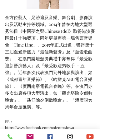
全方位藝人，足跡遍及音樂、舞台劇、影像演
出及活動主持等領域。2014年曾在內地大型選
秀節目《中國夢之聲Chinese Idol》取得港澳賽
區最佳十強奬項，同年更舉辦第一場售票音樂
會「Time Line」。2015年正式出道，獲得第十
三屆至愛新聽力『最佳新聲獎』及『至愛歌曲
獎』，在澳門樂壇頒獎典禮中亦奪得『最受歡
迎新晉演藝人』及『最受歡迎男歌手 －五
強』。近年多次代表澳門到外地參與演出，如
《成都青年音樂節》、《哈撒克ABU電台音樂
節》、《廣西南寧電視台春晚》等。在澳門亦
多次出席各項大型演出，如「觀光塔除夕倒數
晚會」、「氹仔除夕倒數晚會」、「澳廣視35
周年台慶匯演」等。
FB：
https://www.facebook.com/aoieongsiowa
IG：