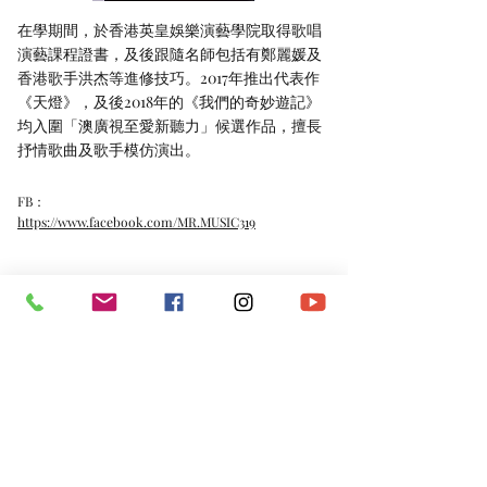
在學期間，於香港英皇娛樂演藝學院取得歌唱
演藝課程證書，及後跟隨名師包括有鄭麗媛及
香港歌手洪杰等進修技巧。2017年推出代表作
《天燈》，及後2018年的《我們的奇妙遊記》
均入圍「澳廣視至愛新聽力」候選作品，擅長
抒情歌曲及歌手模仿演出。
FB：
https://www.facebook.com/MR.MUSIC319
《天燈》（主唱：林守鈞）
https://www.youtube.com/watch?v=yB9PU-
crhCQ
*​以上資料由澳門演藝人協會會員提供。
​電話：
(+853)
6665 0473