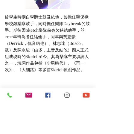
於學生時期自學爵士鼓及結他，曾擔任聖保祿
學校銀樂隊鼓手，同時擔任樂隊Daybreak的鼓
手。期後因Sketch樂隊前身欠缺結他手，並
2012年轉為擔任結他手，同年與黃宏豪
（Derrick，低音結他）、林志達（Bosco，
鼓）及陳永駿（由多，主音及結他）四人正式
組成現時的Sketch至今。其為樂隊主要填詞人
之一，填詞作品包括《少男時代》、《再一
次》、《大細路》等多首Sketch原創作品。
《終於》 （主唱：SKETCH)
https://www.youtube.com/watch?v=6GO1VlzrbyA
*​以上資料由澳門演藝人協會會員提供。