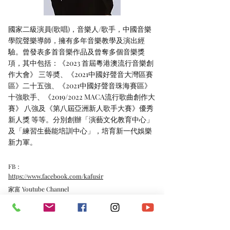
國家二級演員(歌唱)，音樂人/歌手，中國音樂
學院聲樂導師，擁有多年音樂教學及演出經
驗。曾發表多首音樂作品及曾奪多個音樂獎
項，其中包括：《2023 首屆粵港澳流行音樂創
作大會》 三等奬、《2021中國好聲音大灣區賽
區》二十五強、《2021中國好聲音珠海賽區》
十強歌手、《2019/2022 MACA流行歌曲創作大
賽》 八強及《第八屆亞洲新人歌手大賽》優秀
新人獎 等等。分別創辦「演藝文化教育中心」
及「練習生藝能培訓中心」，培育新一代娛樂
新力軍。
FB：
https://www.facebook.com/kafusir
家富 Youtube Channel
https://www.youtube.com/channel/UC3xrMWb38BVlT
HWYYbF5gsw