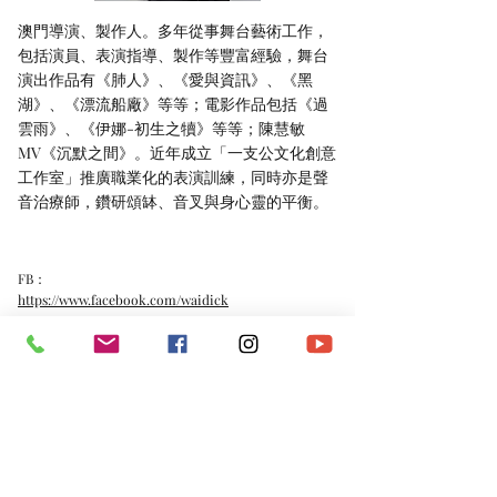
澳門導演、製作人。多年從事舞台藝術工作，
包括演員、表演指導、製作等豐富經驗，舞台
演出作品有《肺人》、《愛與資訊》、《黑
湖》、《漂流船廠》等等；電影作品包括《過
雲雨》、《伊娜-初生之犢》等等；陳慧敏
MV《沉默之間》。近年成立「一支公文化創意
工作室」推廣職業化的表演訓練，同時亦是聲
音治療師，鑽研頌缽、音叉與身心靈的平衡。
FB：
https://www.facebook.com/waidick
IG：
https://www.instagram.com/waidick/
*​以上資料由澳門演藝人協會會員提供。