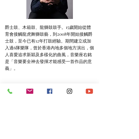
爵士鼓、木箱鼓、龍獅鼓鼓手。15歲開始從體
育會接觸龍虎舞獅鼓藝，到2008年開始接觸爵
士鼓，至今已有12年打鼓經驗。期間建立或加
入過6隊樂隊，曾於香港內地多個地方演出，個
人喜愛追求新穎及多樣化的曲風，音樂座右銘
是「音樂要全神去發揮才能感受一首作品的意
義」。
*​以上資料由澳門演藝人協會會員提供。