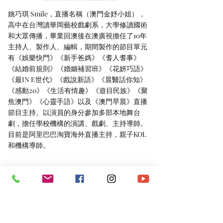
姚巧琪 Smile，直播名稱（澳門金妤小姐），
高中在台灣讀華岡藝校戲劇系，大學修讀國術
和大眾傳播，畢業回澳後在澳廣視擔任了10年
主持人、製作人、編輯，期間製作的節目單元
有《娛樂快門》《新手爸媽》《耆人耆事》
《結婚前規則》《婚姻補習班》《花妍巧語》
《最IN E世代》《戲說新語》《晨醫話你知》
《感動20》《生活有情趣》《遊目民族》《聚
焦澳門》《心靈手語》以及《澳門早晨》直播
節目主持。以演員的身分參加多部本地舞台
劇，擔任學校機構的演講、戲劇、主持導師。
目前是阿里巴巴淘寶海外直播主持，親子KOL
和機構導師。
FB：
https://www.facebook.com/smileio23