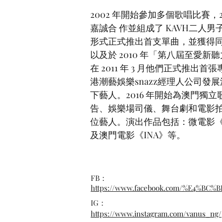
2002 年開始參加多個歌唱比賽，
嘉誠合 作並組成了 KAVH二
形式正式推出首支單曲，並獲得
以及於 2010 年「第八屆至愛
在 2011 年 3 月他們正式推
港潮藝娛樂snazz經理人公司發展
下藝人。2016 年開始為澳門
告、娛樂場司儀、舞台劇和電影
位藝人。演出作品包括：微電影
及澳門電影《INA》等。
FB：
https://www.facebook.com/%E4%BC%B
IG：
https://www.instagram.com/vanus_ng/