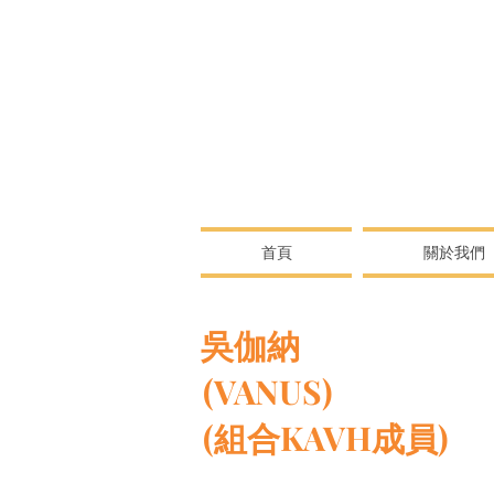
首頁
關於我們
吳伽納
(VANUS)
(組合KAVH成員)