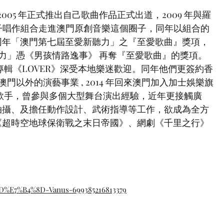
2005 年正式推出自己歌曲作品正式出道，2009 年與羅
人男子唱作組合走進澳門原創音樂這個圈子，同年以組合的
同年「澳門第七屆至愛新聽力」之『至愛歌曲』獎項，
新聽力」憑《男孩情路逸事》 再奪『至愛歌曲』的獎項。
出首張專輯《LOVER》深受本地樂迷歡迎。同年他們更簽約香
澳門以外的演藝事業 , 2014 年回來澳門加入加士娛樂旗
獨立歌手，曾參與多個大型舞台演出經驗，近年更接觸廣
拍攝、及擔任動作設計、武術指導等工作，欲成為全方
《超時空地球保衛戰之末日帝國》、網劇《千里之行》
D%E7%B4%8D-Vanus-699385216813379