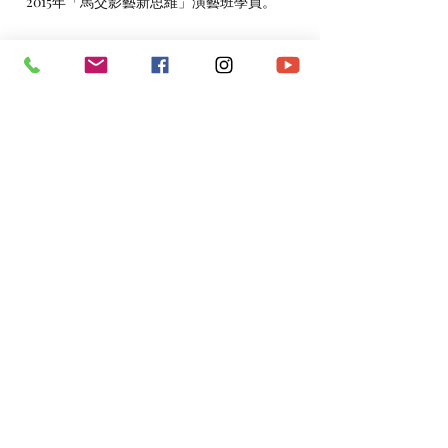
2015年「馬交影藝新思維」演藝班學員。
Email：
ckcjun@gmail.com
*​以上資料由澳門演藝人協會會員提供。
​電話：
(+853)
6665 0473
​電郵：
macau.artistes@gmail.com
©2020 by 澳門演藝人協會Macau Artistes Association.