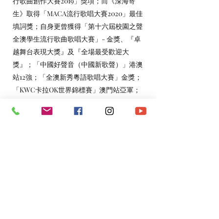
行歌曲創作大賽2019」獎項；而《深海寄
生》取得「MACA流行歌唱大賽2020」最佳
填詞獎；自身更曾獲得「第十六屆校園之聲
全澳學生流行歌曲歌唱大賽」- 金獎、『卓
越舞台表現大獎』及『全場最受歡迎大
獎』；「中國好聲音（中國新歌聲）」港澳
站12強；「全澳新秀粵語歌唱大賽」金獎；
「KWC卡拉OK世界錦標賽」澳門站亞軍；
「第四屆金沙劇場浩星新勢力歌唱比賽」冠
軍及『最佳台風獎』等等獎項。
Tel：(+853)
63289521
Email：
zhangym826545@msn.com
*​以上資料由澳門演藝人協會會員提供。