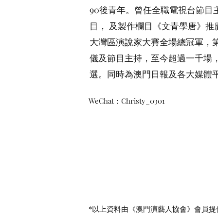
90後青年。曾任全職電視台節目
目， 及製作欄目《文⻘學唐》推
大灣區演說家大賽全場總冠軍，第
儀及節目主持，至今超過一千場
選。同時為澳門日報及各大媒體
WeChat：Christy_0301
*​以上資料由《澳門演藝人協會》會員提