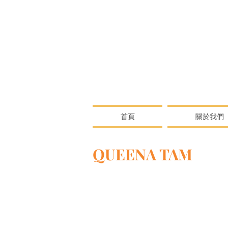
首頁
關於我們
QUEENA TAM
QUEENA TAM
受到現代R&B、靈魂樂、爵⼠樂、
特的聲樂風格。2016年發佈了⾸張個⼈專