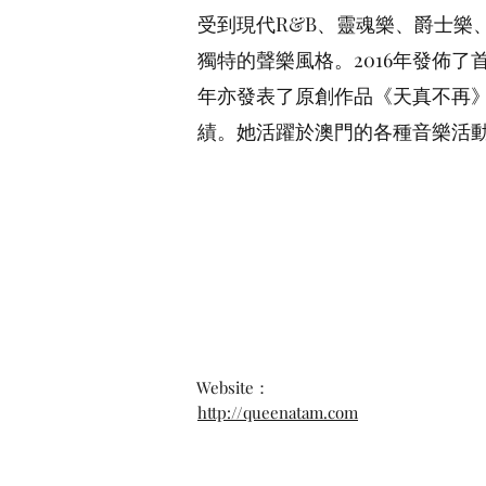
發表了原創作品《天真不再》、
受到現代R&B、靈魂樂、爵⼠樂、
於澳⾨的各種⾳樂活動，並持續
獨特的聲樂風格。2016年發佈了⾸張個⼈
年亦發表了原創作品《天真不再
績。她活躍於澳⾨的各種⾳樂活
Website：
http://queenatam.com
Website：
http://queenatam.com