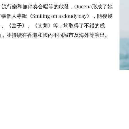
《盒⼦》、《艾蘭》等，均取得了不錯的成績。她活躍
流⾏樂和無伴奏合唱等的啟發，Queena形成了她
在香港和國內不同城市及海外等演出。
專輯《Smiling on a cloudy day》，隨後幾
》、《盒⼦》、《艾蘭》等，均取得了不錯的成
動，並持續在香港和國內不同城市及海外等演出。