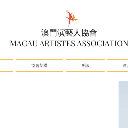
澳門演藝人協會
MACAU ARTISTES ASSOCIATIO
協會架構
會訊
會
流⾏樂和無伴奏合唱等的啟發，Queena形成了她獨
輯《Smiling on a cloudy day》，隨後幾年亦