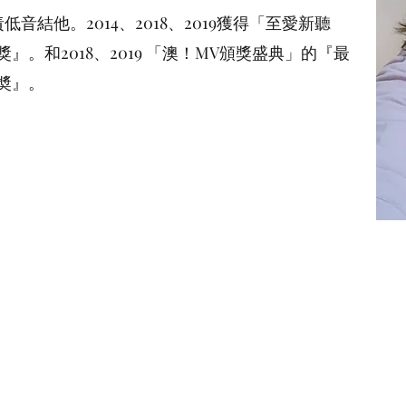
責低音結他。2014、2018、2019獲得「至愛新聽
。和2018、2019 「澳！MV頒獎盛典」的『最
奬』。