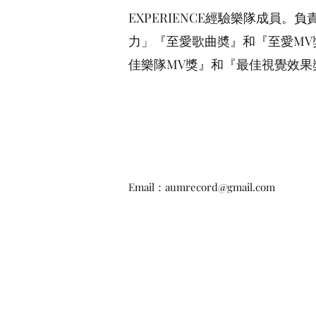
MV獎』和『最佳視覺效果奬』。
EXPERIENCE經驗樂隊成員。負
力」『至愛歌曲奬』和『至愛MV獎』
佳樂隊MV獎』和『最佳視覺效果
Email：
aumrecord@gmail.com