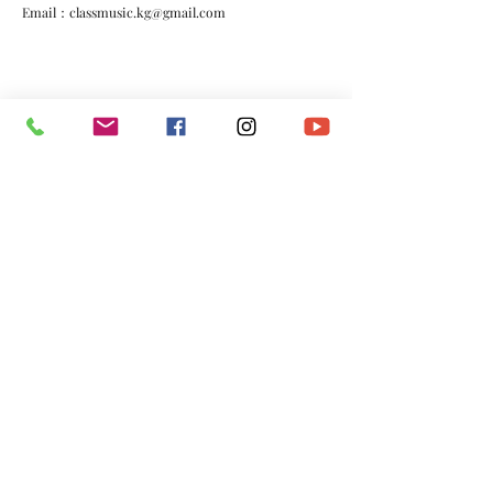
Email：
classmusic.kg@gmail.com
*​以上資料由澳門演藝人協會會員提供。
​電話：
(+853)
6665 0473
​電郵：
macau.artistes@gmail.com
©2020 by 澳門演藝人協會Macau Artistes Association.