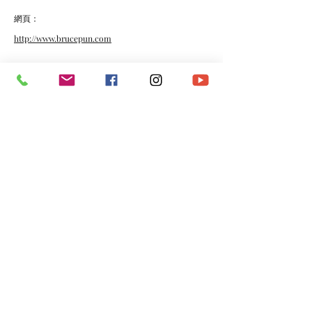
網頁：
http://www.brucepun.com
《頻道》（主唱：EXPERIENCE）
https://www.youtube.com/watch?v=6EGj1lwk0fw
《MY FADO》（主唱：EXPERIENCE）
https://www.youtube.com/watch?v=aihCGhIcUiY
*​以上資料由澳門演藝人協會會員提供。
​電話：
(+853)
6665 0473
​電郵：
macau.artistes@gmail.com
©2020 by 澳門演藝人協會Macau Artistes Association.