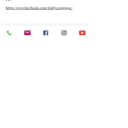
https://www.facebook.com/EndyLeong0912/
*​以上資料由澳門演藝人協會會員提供。
​電話：
(+853)
6665 0473
​電郵：
macau.artistes@gmail.com
©2020 by 澳門演藝人協會Macau Artistes Association.