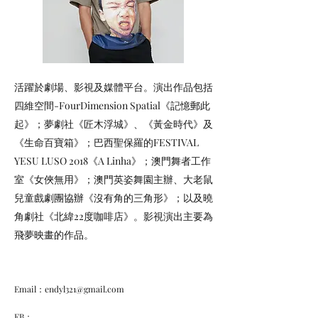
活躍於劇場、影視及媒體平台。演出作品包括
四維空間-FourDimension Spatial《記憶郵此
起》；夢劇社《匠木浮城》、《黃金時代》及
《生命百寶箱》；巴西聖保羅的FESTIVAL
YESU LUSO 2018《A Linha》；澳門舞者工作
室《女俠無用》；澳門英姿舞園主辦、大老鼠
兒童戲劇團協辦《沒有角的三角形》；以及曉
角劇社《北緯22度咖啡店》。影視演出主要為
飛夢映畫的作品。
Email：
endyl321@gmail.com
FB：