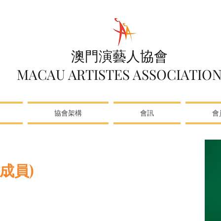
澳門演藝人協會
MACAU ARTISTES ASSOCIATIO
協會架構
會訊
會
 成員)
（錄音、混音、作曲及編曲），作品出現在廣告及微電影
「澳門至愛新聽力頒獎禮」、「MACA流行曲創作大