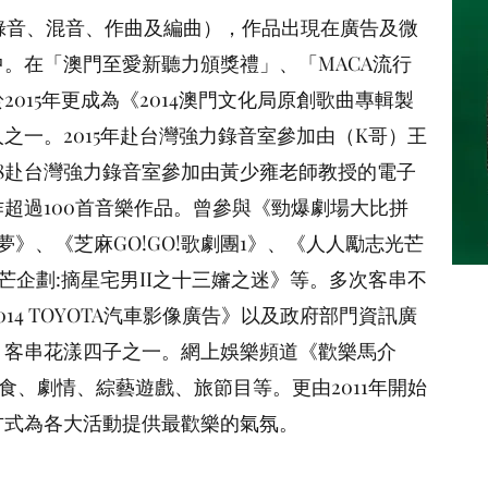
更成為《2014澳門文化局原創歌曲專輯製作補助計劃》
（錄音、混音、作曲及編曲），作品出現在廣告及微
5年赴台灣強力錄音室參加由（K哥）王俊傑老師教導的
。在「澳門至愛新聽力頒獎禮」、「MACA流行
錄音室參加由黃少雍老師教授的電子音樂實戰研習營，參
015年更成為《2014澳門文化局原創歌曲專輯製
曾參與《勁爆劇場大比拼2007-2013》、《花漾壯男
之一。2015年赴台灣強力錄音室參加由（K哥）王
劇團1》、《人人勵志光芒企劃:摘星宅男I》、《人人勵
18赴台灣強力錄音室參加由黃少雍老師教授的電子
嬸之迷》等。多次客串不同的澳門微電影、本地廣告如
超過100首音樂作品。曾參與《勁爆劇場大比拼
廣告》以及政府部門資訊廣告、澳門電影《那一年。我十七》
雄留夢》、《芝麻GO!GO!歌劇團1》、《人人勵志光芒
《歡樂馬介休》拍攝超過300條短片，包含美食、劇
芒企劃:摘星宅男II之十三嬸之迷》等。多次客串不
011年開始擔任不同活動司儀，以獨特司儀方式為各大
14 TOYOTA汽車影像廣告》以及政府部門資訊廣
》客串花漾四子之一。網上娛樂頻道《歡樂馬介
食、劇情、綜藝遊戲、旅節目等。更由2011年開始
方式為各大活動提供最歡樂的氣氛。