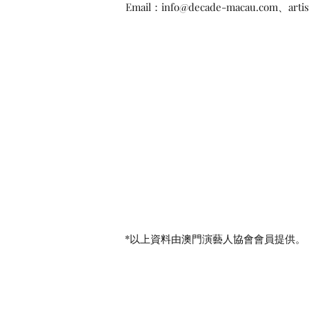
Email：
info@decade-macau.com
、
arti
*​以上資料由澳門演藝人協會會員提供。
(+853) 6665 0473
​電話：
macau.artistes@gmail.com
​電郵：