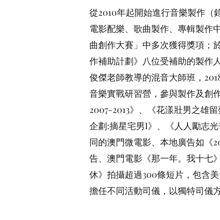
賽」中多次獲得獎項；於2015年
從2010年起開始進行音樂製作
八位受補助的製作人之一。201
電影配樂、歌曲製作、專輯製作中
混音大師班，2018赴台灣強力
曲創作大賽」中多次獲得獎項；於2
與製作及創作超過100首音樂作品。
作補助計劃》八位受補助的製作人
之雄留夢》、《芝麻GO!GO!歌
俊傑老師教導的混音大師班，20
志光芒企劃:摘星宅男II之十三
音樂實戰研習營，參與製作及創作
《2014 TOYOTA汽車影像
2007-2013》、《花漾壯男之
客串花漾四子之一。網上娛樂頻道
企劃:摘星宅男I》、《人人勵志光
情、綜藝遊戲、旅節目等。更由2
同的澳門微電影、本地廣告如《20
活動提供最歡樂的氣氛。
告、澳門電影《那一年。我十七
休》拍攝超過300條短片，包含美
擔任不同活動司儀，以獨特司儀