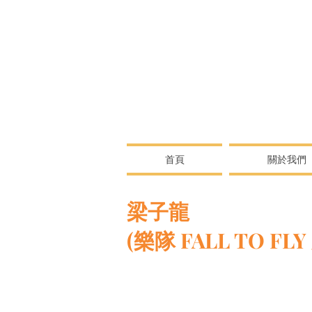
首頁
關於我們
梁子龍
梁子龍
(樂隊 FALL TO FLY
從2010年起開始進行音樂製作
配樂、歌曲製作、專輯製作中。在