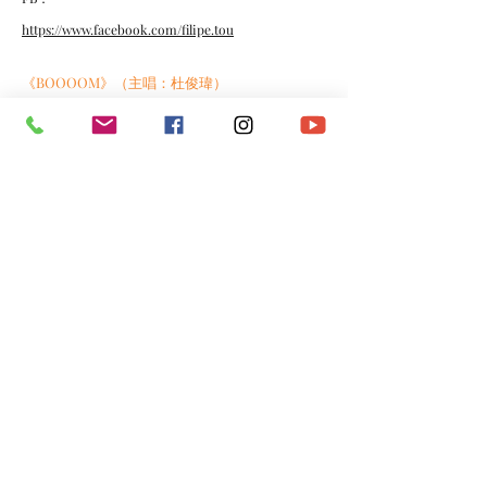
https://www.facebook.com/filipe.tou
《BOOOOM》（主唱：杜俊瑋）
https://youtu.be/xDuCHuznGlc
《PULL THE TRIGGER》（主唱：杜俊瑋）
https://youtu.be/tFJHaNPY1YU
《H.E.R.O.》迷你專輯（主唱：杜俊瑋）
https://joox.page.link/P8F2QW
*​以上資料由澳門演藝人協會會員提供。
​電話：
(+853)
6665 0473
​電郵：
macau.artistes@gmail.com
©2020 by 澳門演藝人協會Macau Artistes Association.