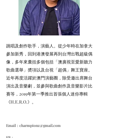
跳唱及創作歌手，演藝人。從少年時在加拿大
參加新秀，回到港澳發展再到台灣出戰超級偶
像，多年來囊括多個包括「澳廣視至愛新聽力
歌曲選舉」奬項以及台視「超偶」舞王寶座。
近年再度活躍於澳門演藝圈，除受邀出席舞台
演出及音樂劇，並參與歌曲創作及音樂影片比
賽等，2019年第一季推出首張個人迷你專輯
《H.E.R.O.》。
Email：
charmpionz@gmail.com
FB：