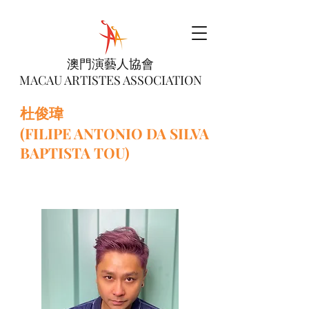
澳門演藝人協會
MACAU ARTISTES ASSOCIATION
杜俊瑋
(FILIPE ANTONIO DA SILVA
BAPTISTA TOU)