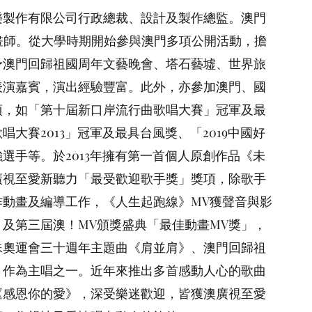
歸祖國周年文藝晚會、塔石藝墟、世界旅遊日以及火樹
樂製作有限公司行政總裁、設計及製作總監。澳門
出經驗豐富。此外，亦參加澳門、國內等舉辦的歌唱比
物插畫師。從大學時期開始參與澳門多項公開活動，擔
口岸流行曲歌唱大賽」冠軍及最佳台風獎、「金蓮花盃
予澳門回歸祖國周年文藝晚會、塔石藝墟、世界旅
最具台風獎、「2019中國好聲音」全國海選廣州賽區最
表演嘉賓，演出經驗豐富。此外，亦參加澳門、國
第一首個人原創作品《未來日記》，以新人勇奪第十屆澳
項，如「第十屆新口岸流行曲歌唱大賽」冠軍及最
獎」獎項，除歌手外並兼幕後工作，為自己歌曲製作動
大賽2013」冠軍及最具台風獎、「2019中國好
V獲聲音與影像大比拼2018「最佳音樂影片獎」及第
選手等。於2013年擁有第一首個人原創作品《未
MV獎」，作品大獲好評。續後參予澳門特殊奧運會三
廣視至愛新聽力「最受歡迎歌手獎」獎項，除歌手
回歸祖國二十週年主題曲《蓮華盛放》，作為主唱之
作動畫及編導工作，《人生起跑線》MV獲聲音與影
歌曲《再與你相擁》、《遇上了》及《感恩你的愛》，
」及第三屆澳！MV頒獎盛典「最佳動畫MV獎」，
新聽力「樂迷至愛歌曲獎」等獎項，為親情及愛情唱出
殊奧運會三十週年主題曲《肩並肩》、澳門回歸祖
，作為主唱之一。近年來推出多首感動人心的歌曲
《感恩你的愛》，深受樂迷歡迎，皆獲澳廣視至愛