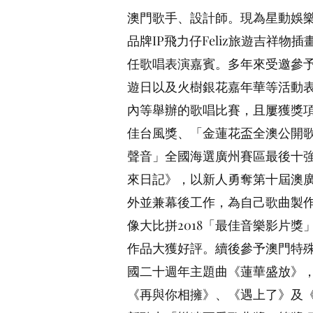
演嘉賓。多年來受邀參予澳門回
澳門歌手、設計師。現為星動娛
銀花嘉年華等活動表演嘉賓，演
品牌IP飛力仔Feliz旅遊吉祥
賽，且屢獲獎項，如「第十屆新
任歌唱表演嘉賓。多年來受邀參
全澳公開歌唱大賽2013」冠軍及
遊日以及火樹銀花嘉年華等活動
後十強選手等。於2013年擁有
內等舉辦的歌唱比賽，且屢獲獎
廣視至愛新聽力「最受歡迎歌手
佳台風獎、「金蓮花盃全澳公開歌唱
畫及編導工作，《人生起跑線》M
聲音」全國海選廣州賽區最後十強
三屆澳！MV頒獎盛典「最佳動畫
來日記》，以新人勇奪第十屆澳
十週年主題曲《肩並肩》、澳門
外並兼幕後工作，為自己歌曲製
一。近年來推出多首感動人心的
像大比拼2018「最佳音樂影片獎
深受樂迷歡迎，皆獲澳廣視至愛
作品大獲好評。續後參予澳門特
動人的旋律。
國二十週年主題曲《蓮華盛放》
FB：
《再與你相擁》、《遇上了》及