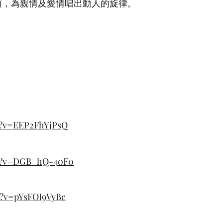
項，為親情及愛情唱出動人的旋律。
 ）
tch?v=EEP2FhYjPsQ
 ）
tch?v=DGB_hQ-40F0
）
ch?v=pYsFOI9VyBc
h?v=EEP2FhYjPsQ
）
ch?v=DGB_hQ-40F0
h?v=pYsFOI9VyBc