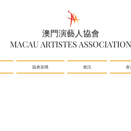
澳門演藝人協會
MACAU ARTISTES ASSOCIATIO
協會架構
會訊
會
樂製作有限公司行政總裁、設計及製作總監。澳門品牌
畫師。從大學時期開始參與澳門多項公開活動，擔任歌唱表