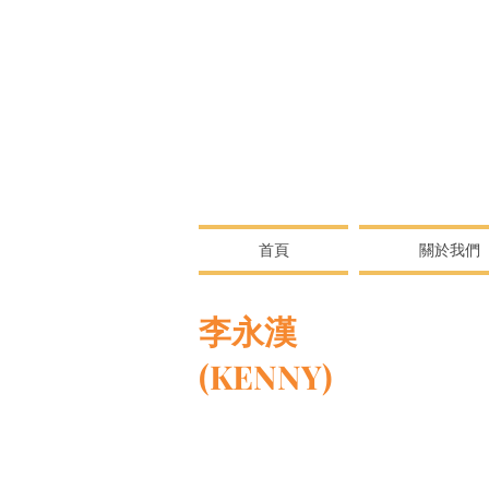
首頁
關於我們
李永漢
李永漢
(KENNY)
澳門歌手、設計師。現為星動娛
IP飛力仔Feliz旅遊吉祥物插