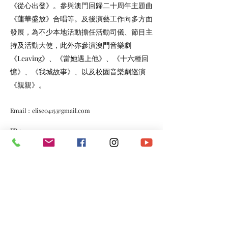
《從心出發》。參與澳門回歸二十周年主題曲
《蓮華盛放》合唱等。及後演藝工作向多方面
發展，為不少本地活動擔任活動司儀、節目主
持及活動大使，此外亦參演澳門音樂劇
《Leaving》、《當她遇上他》、《十六種回
憶》、《我城故事》、以及校園音樂劇巡演
《親親》。
Email：
elise0415@gmail.com
FB：
https://www.facebook.com/Elise.LeiHioWai/
小智慧 (主唱：李曉慧)
https://www.youtube.com/watch?
v=qqJZx9Z69L8
Morning Call (主唱：李曉慧)
https://www.youtube.com/watch?v=pq_kK7A-KjE