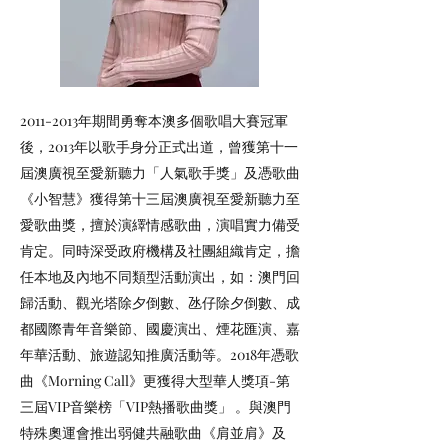
2011-2013
年期間勇奪本澳多個歌唱大賽冠軍
後，2013年以歌手身分正式出道，曾獲第十一
屆澳廣視至愛新聽力「人氣歌手獎」及憑歌曲
《小智慧》獲得第十三屆澳廣視至愛新聽力至
愛歌曲獎，擅於演繹情感歌曲，演唱實力備受
肯定。同時深受政府機構及社團組織肯定，擔
任本地及內地不同類型活動演出，如：澳門回
歸活動、觀光塔除夕倒數、氹仔除夕倒數、成
都國際青年音樂節、國慶演出、煙花匯演、嘉
年華活動、旅遊認知推廣活動等。2018年憑歌
曲《Morning Call》更獲得大型華人獎項-第
三屆VIP音樂榜「VIP熱播歌曲獎」 。與澳門
特殊奧運會推出弱健共融歌曲《肩並肩》及