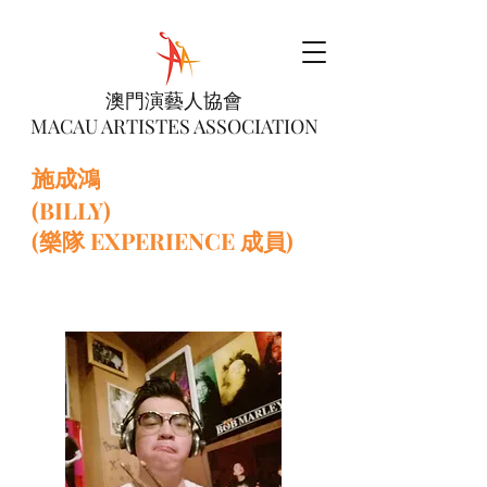
澳門演藝人協會
MACAU ARTISTES ASSOCIATION
施成鴻
(BILLY)
(樂隊 EXPERIENCE 成員)