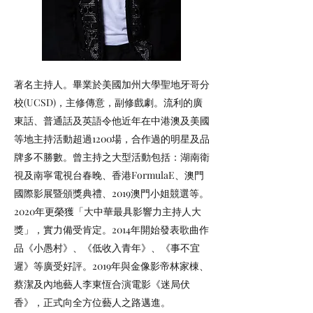
著名主持人。畢業於美國加州大學聖地牙哥分
校(UCSD)，主修傳意，副修戲劇。流利的廣
東話、普通話及英語令他近年在中港澳及美國
等地主持活動超過1200場，合作過的明星及品
牌多不勝數。曾主持之大型活動包括：湖南衛
視及南寧電視台春晚、香港FormulaE、澳門
國際影展暨頒獎典禮、2019澳門小姐競選等。
2020年更榮獲「大中華最具影響力主持人大
獎」，實力備受肯定。2014年開始發表歌曲作
品《小愚村》、《低收入青年》、《事不宜
遲》等廣受好評。2019年與金像影帝林家棟、
蔡潔及內地藝人李東恆合演電影《迷局伏
香》，正式向全方位藝人之路邁進。