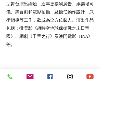
型舞台演出經驗，近年更接觸廣告、娛樂場司
儀、舞台劇和電影拍攝、及擔任動作設計、武
術指導等工作，欲成為全方位藝人。演出作品
包括：微電影《超時空地球保衛戰之末日帝
國》、網劇《千里之行》及澳門電影《INA》
等。
FB：
https://www.facebook.com/%E4%BC%BD%E7%B4%8D-
Vanus-699385216813379
《活該》（主唱：伽納）
https://youtu.be/ngglKbIeX3U
《FIGHT FOR ME》（主唱：伽納）
https://youtu.be/aQHHd_A3_mk
《逆流》（主唱：伽納）