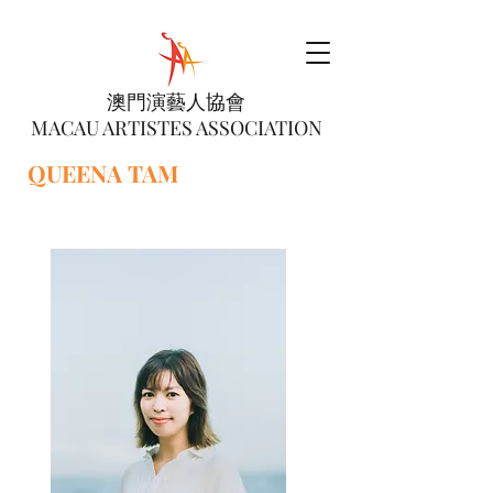
澳門演藝人協會
MACAU ARTISTES ASSOCIATION
QUEENA TAM