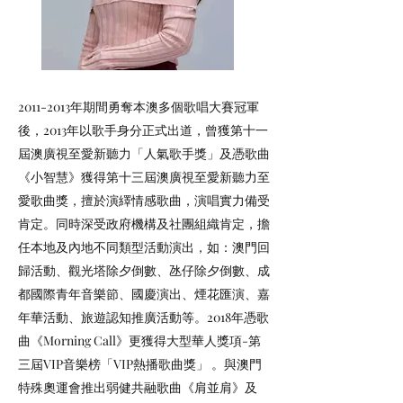
2011-2013
年期間勇奪本澳多個歌唱大賽冠軍
後，2013年以歌手身分正式出道，曾獲第十一
屆澳廣視至愛新聽力「人氣歌手獎」及憑歌曲
《小智慧》獲得第十三屆澳廣視至愛新聽力至
愛歌曲獎，擅於演繹情感歌曲，演唱實力備受
肯定。同時深受政府機構及社團組織肯定，擔
任本地及內地不同類型活動演出，如：澳門回
歸活動、觀光塔除夕倒數、氹仔除夕倒數、成
都國際青年音樂節、國慶演出、煙花匯演、嘉
年華活動、旅遊認知推廣活動等。2018年憑歌
曲《Morning Call》更獲得大型華人獎項-第
三屆VIP音樂榜「VIP熱播歌曲獎」 。與澳門
特殊奧運會推出弱健共融歌曲《肩並肩》及