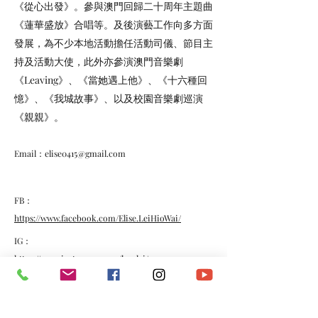
《從心出發》。參與澳門回歸二十周年主題曲
《蓮華盛放》合唱等。及後演藝工作向多方面
發展，為不少本地活動擔任活動司儀、節目主
持及活動大使，此外亦參演澳門音樂劇
《Leaving》、《當她遇上他》、《十六種回
憶》、《我城故事》、以及校園音樂劇巡演
《親親》。
Email：
elise0415@gmail.com
FB：
https://www.facebook.com/Elise.LeiHioWai/
IG：
https://www.instagram.com/h.w.lei/