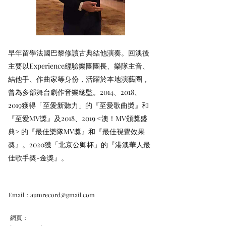
早年留學法國巴黎修讀古典結他演奏。回澳後
主要以Experience經驗樂團團長、樂隊主音、
結他手、作曲家等身份，活躍於本地演藝圈，
曾為多部舞台劇作音樂總監。2014、2018、
2019獲得「至愛新聽力」的『至愛歌曲奬』和
『至愛MV獎』及2018、2019 <澳！MV頒獎盛
典> 的『最佳樂隊MV獎』和『最佳視覺效果
奬』。2020獲「北京公卿杯」的『港澳華人最
佳歌手奬-金獎』。
Email：
aumrecord@gmail.com
網頁：