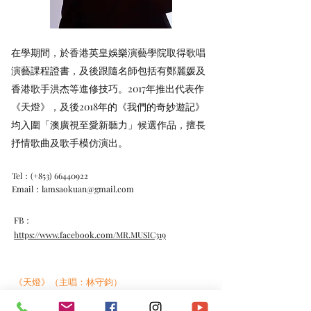
在學期間，於香港英皇娛樂演藝學院取得歌唱
演藝課程證書，及後跟隨名師包括有鄭麗媛及
香港歌手洪杰等進修技巧。2017年推出代表作
《天燈》，及後2018年的《我們的奇妙遊記》
均入圍「澳廣視至愛新聽力」候選作品，擅長
抒情歌曲及歌手模仿演出。
Tel：(+853)
66440922
Email：
lamsaokuan@gmail.com
FB：
https://www.facebook.com/MR.MUSIC319
《天燈》（主唱：林守鈞）
https://www.youtube.com/watch?v=yB9PU-