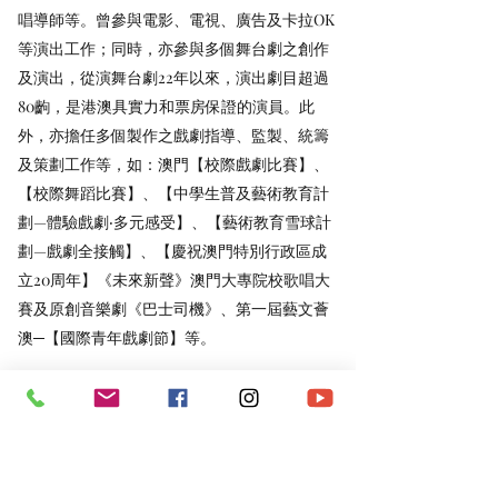
唱導師等。曾參與電影、電視、廣告及卡拉OK
等演出工作；同時，亦參與多個舞台劇之創作
及演出，從演舞台劇22年以來，演出劇目超過
80齣，是港澳具實力和票房保證的演員。此
外，亦擔任多個製作之戲劇指導、監製、統籌
及策劃工作等，如：澳門【校際戲劇比賽】、
【校際舞蹈比賽】、【中學生普及藝術教育計
劃—體驗戲劇‧多元感受】、【藝術教育雪球計
劃—戲劇全接觸】、【慶祝澳門特別行政區成
立20周年】《未來新聲》澳門大專院校歌唱大
賽及原創音樂劇《巴士司機》、第一屆藝文薈
澳─【國際青年戲劇節】等。
FB:
https://www.facebook.com/JackyLi.page/
IG: