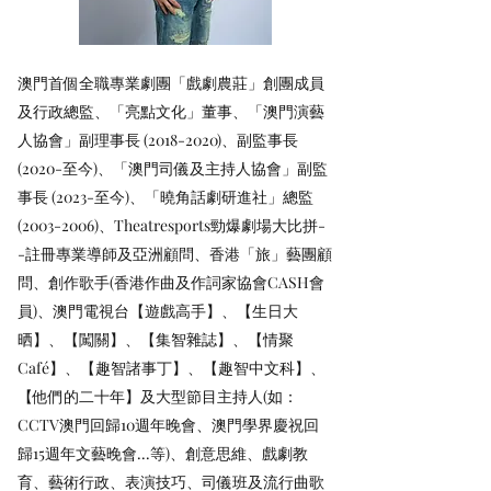
澳門首個全職專業劇團「戲劇農莊」創團成員
及行政總監、「亮點文化」董事、「澳門演藝
人協會」副理事長
(2018-2020)
、副監事長
(2020-至今)、「澳門司儀及主持人協會」副監
事長 (2023-至今)、「曉角話劇研進社」總監
(2003-2006)、Theatresports勁爆劇場大比拼-
-註冊專業導師及亞洲顧問、香港「旅」藝團顧
問、創作歌手(香港作曲及作詞家協會CASH會
員)、澳門電視台【遊戲高手】、【生日大
晒】、【闖關】、【集智雜誌】、【情聚
Café】、【趣智諸事丁】、【趣智中文科】、
【他們的二十年】及大型節目主持人(如：
CCTV澳門回歸10週年晚會、澳門學界慶祝回
歸15週年文藝晚會...等)、創意思維、戲劇教
育、藝術行政、表演技巧、司儀班及流行曲歌