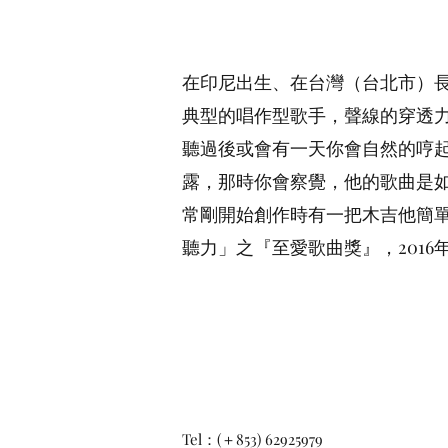
在印尼出生、在台灣（台北市）長
典型的唱作型歌手，聲線的穿透
聽過後或會有一天你會自然的哼
露，那時你會察覺，他的歌曲是如
常剛開始創作時有一把木吉他簡單
聽力」之『至愛歌曲獎』，2016年發佈
Tel：(＋853) 62925979