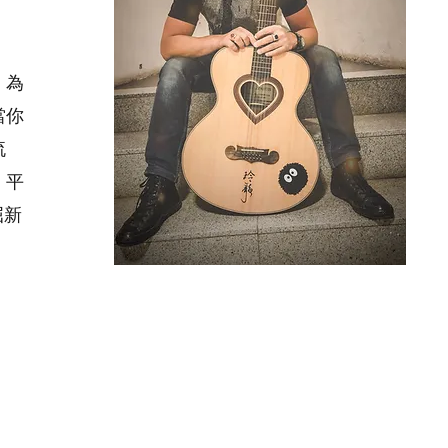
。為
當你
流
，平
屈新