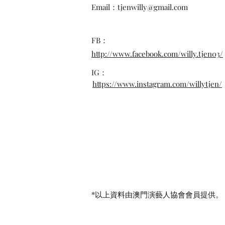
Email：
tjenwilly@gmail.com
FB：
http://www.facebook.com/willy.tjen03/
IG：
https://www.instagram.com/willytjen/
*​以上資料由澳門演藝人協會會員提供。