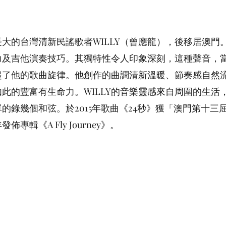
大的台灣清新民謠歌者WILLY（曾應龍），後移居澳門
力及吉他演奏技巧。其獨特性令人印象深刻，這種聲音，
起了他的歌曲旋律。他創作的曲調清新溫暖、節奏感自然
此的豐富有生命力。WILLY的音樂靈感來自周圍的生活
的錄幾個和弦。於2015年歌曲《24秒》獲「澳門第十三
專輯《A Fly Journey》。