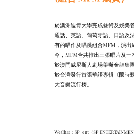
於澳洲迪肯大學完成藝術及娛樂
通話、英語、葡萄牙語、日語及
有的唱作及唱跳組合MFM，演出經驗
今，MFM合共推出三張唱片及一本
於澳門威尼斯人劇場舉辦金龍集團
於台灣發行首張華語專輯《限時
大音樂流行榜。
WeChat：SP_ent（SP ENTERTAINME