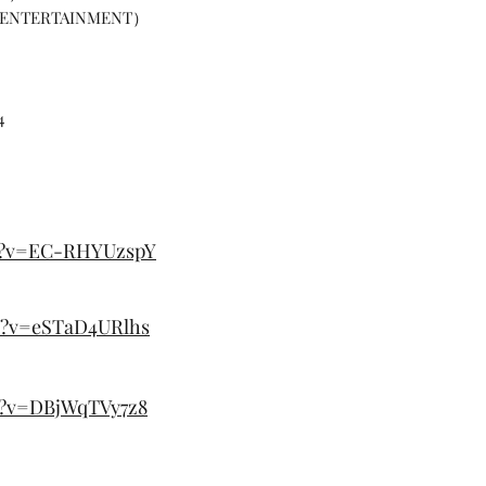
 ENTERTAINMENT）
4
ch?v=EC-RHYUzspY
h?v=eSTaD4URlhs
h?v=DBjWqTVy7z8