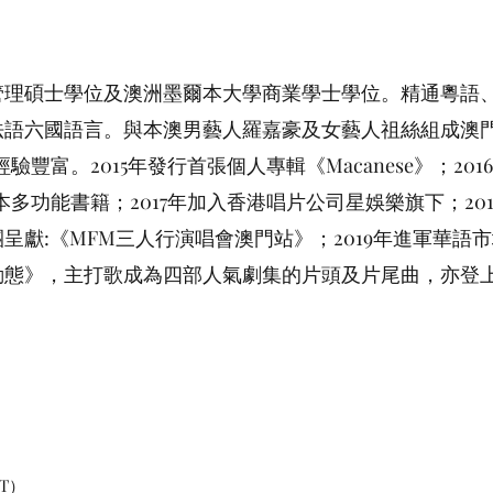
管理碩士學位及澳洲墨爾本大學商業學士學位。精通粵語
法語六國語言。與本澳男藝人羅嘉豪及女藝人祖絲組成澳
豐富。2015年發行首張個人專輯《Macanese》；201
多功能書籍；2017年加入香港唱片公司星娛樂旗下；201
呈獻:《MFM三人行演唱會澳門站》；2019年進軍華語
動態》，主打歌成為四部人氣劇集的片頭及片尾曲，亦登
NT）