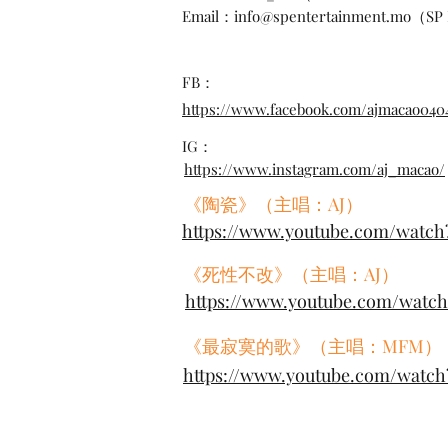
Email：
info@spentertainment.mo
（SP
FB：
https://www.facebook.com/ajmacao040
IG：
https://www.instagram.com/aj_macao/
《陶瓷》（主唱：AJ）
https://www.youtube.com/wat
《死性不改》（主唱：AJ）
https://www.youtube.com/watc
《最寂寞的歌》（主唱：MFM）
https://www.youtube.com/watc