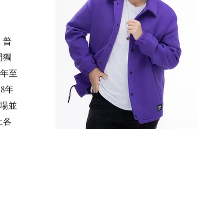
、普
門獨
6年至
8年
市場並
上各