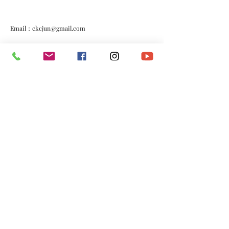
Email：
ckcjun@gmail.com
FB：
https://www.facebook.com/junchanjunchan/
IG：
https://www.instagram.com/junchan100/
*​以上資料由澳門演藝人協會會員提供。
​電話：
(+853)
6665 0473
​電郵：
macau.artistes@gmail.com
©2020 by 澳門演藝人協會Macau Artistes Association.