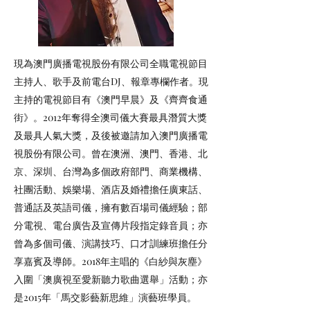
現為澳門廣播電視股份有限公司全職電視節目
主持人、歌手及前電台DJ、報章專欄作者。現
主持的電視節目有《澳門早晨》及《齊齊食通
街》。2012年奪得全澳司儀大賽最具潛質大獎
及最具人氣大獎，及後被邀請加入澳門廣播電
視股份有限公司。曾在澳洲、澳門、香港、北
京、深圳、台灣為多個政府部門、商業機構、
社團活動、娛樂場、酒店及婚禮擔任廣東話、
普通話及英語司儀，擁有數百場司儀經驗；部
分電視、電台廣告及宣傳片段指定錄音員；亦
曾為多個司儀、演講技巧、口才訓練班擔任分
享嘉賓及導師。2018年主唱的《白紗與灰塵》
入圍「澳廣視至愛新聽力歌曲選舉」活動；亦
是2015年「馬交影藝新思維」演藝班學員。