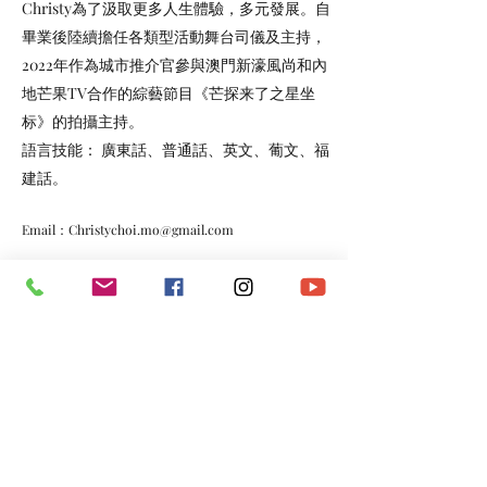
Christy為了汲取更多人生體驗，多元發展。自
畢業後陸續擔任各類型活動舞台司儀及主持，
2022年作為城市推介官參與澳門新濠風尚和內
地芒果TV合作的綜藝節目《芒探来了之星坐
标》的拍攝主持。
語言技能： 廣東話、普通話、英文、葡文、福
建話。
Email：
Christychoi.mo@gmail.com
FB：
https://www.facebook.com/christychoichoi/
IG：
https://www.instagram.com/_ckib_/
《澳門大學 - 宣傳片》 （主演：蔡潔怡）
https://youtu.be/0HacKa8g3lI
《香港澳門米芝蓮2022 - 宣傳片》（主演：蔡潔
怡）