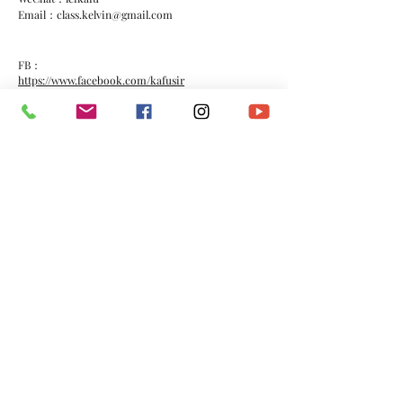
Email：
class.kelvin@gmail.com
FB：
https://www.facebook.com/kafusir
家富 Youtube Channel
https://www.youtube.com/channel/UC3xrMWb38BVlT
HWYYbF5gsw
家富 Feat.Trainee Kids《疊石塘》MV
https://www.youtube.com/watch?v=5-eRCXL0YgI
《虛應故事》（主唱：家富）
https://www.youtube.com/watch?v=I3GXTvcsRLQ
*​以上資料由澳門演藝人協會會員提供。
​電話：
(+853)
6665 0473
​電郵：
macau.artistes@gmail.com