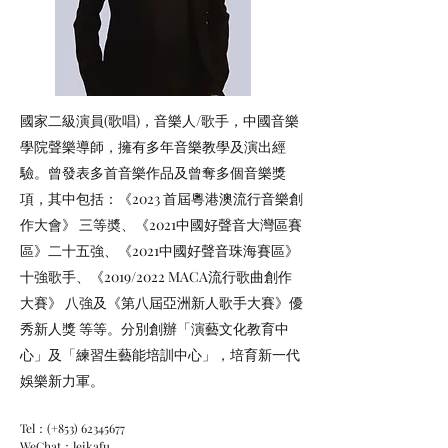
國家二級演員(歌唱)，音樂人/歌手，中國音樂
學院聲樂導師，擁有多年音樂教學及演出經
驗。曾發表多首音樂作品及曾奪多個音樂獎
項，其中包括：《2023 首屆粵港澳流行音樂創
作大會》 三等奬、《2021中國好聲音大灣區賽
區》二十五強、《2021中國好聲音珠海賽區》
十強歌手、《2019/2022 MACA流行歌曲創作
大賽》 八強及《第八屆亞洲新人歌手大賽》優
秀新人獎 等等。分別創辦「演藝文化教育中
心」及「練習生藝能培訓中心」，培育新一代
娛樂新力軍。
Tel：(+853)
62345677
WeChat：leikafu