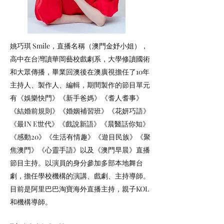
姚巧琪 Smile，直播名稱（澳門金妤小姐），
高中在台灣讀華岡藝校戲劇系，大學修讀國術
和大眾傳播，畢業回澳後在澳廣視擔任了10年
主持人、製作人、編輯，期間製作的節目單元
有《娛樂快門》《新手爸媽》《耆人耆事》
《結婚前規則》《婚姻補習班》《花妍巧語》
《最IN E世代》《戲說新語》《晨醫話你知》
《感動20》《生活有情趣》《遊目民族》《聚
焦澳門》《心靈手語》以及《澳門早晨》直播
節目主持。以演員的身分參加多部本地舞台
劇，擔任學校機構的演講、戲劇、主持導師。
目前是阿里巴巴淘寶海外直播主持，親子KOL
和機構導師。