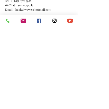
Tel：(+853)
6378 3988
WeChat：smile032388
Email：
haokeiwowe@hotmail.com
FB：
https://www.facebook.com/smileio23
*​以上資料由《澳門演藝人協會》會員提供。
​電話：
(+853)
6665 0473
​電郵：
macau.artistes@gmail.com
©2020 by 澳門演藝人協會Macau Artistes Association.