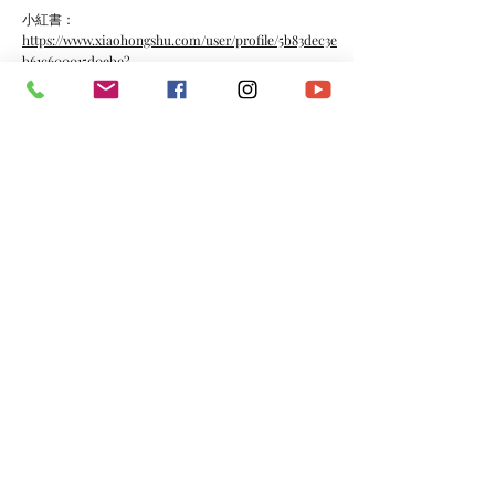
小紅書：
https://www.xiaohongshu.com/user/profile/5b83dec3e
b61c600015d0ebe?
xhsshare=CopyLink&appuid=5a76986be8ac2b0e795f
7bc0&apptime=1677381499
《彼岸花》
https://youtu.be/0jc1FRVwnZ8
《落地櫻花》
https://youtu.be/YDg9Jn1aQE0
*​以上資料由澳門演藝人協會會員提供。
​電話：
(+853)
6665 0473
​電郵：
macau.artistes@gmail.com
©2020 by 澳門演藝人協會Macau Artistes Association.