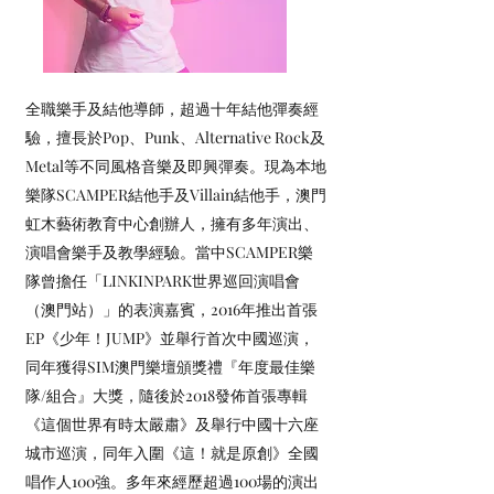
全職樂手及結他導師，超過十年結他彈奏經
驗，擅長於Pop、Punk、Alternative Rock及
Metal等不同風格音樂及即興彈奏。現為本地
樂隊SCAMPER結他手及Villain結他手，澳門
虹木藝術教育中心創辦人，擁有多年演出、
演唱會樂手及教學經驗。當中SCAMPER樂
隊曾擔任「LINKINPARK世界巡回演唱會
（澳門站）」的表演嘉賓，2016年推出首張
EP《少年！JUMP》並舉行首次中國巡演，
同年獲得SIM澳門樂壇頒獎禮『年度最佳樂
隊/組合』大獎，隨後於2018發佈首張專輯
《這個世界有時太嚴肅》及舉行中國十六座
城市巡演，同年入圍《這！就是原創》全國
唱作人100強。多年來經歷超過100場的演出