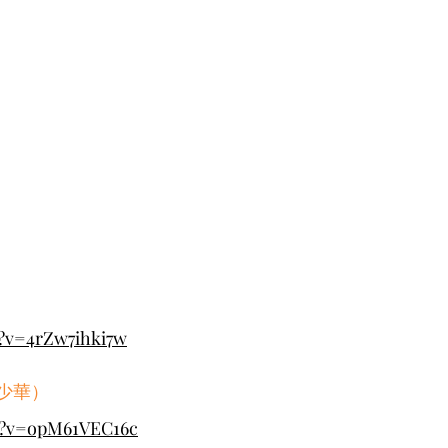
?v=4rZw7ihki7w
鄭少華）
h?v=opM61VEC16c