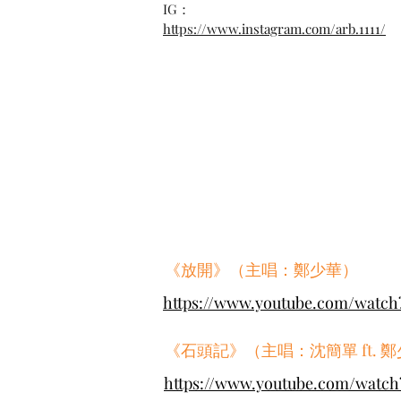
IG：
https://www.instagram.com/arb.1111/
《放開》（主唱：鄭少華）
https://www.youtube.com/watch
《石頭記》（主唱：沈簡單 ft. 
https://www.youtube.com/watc