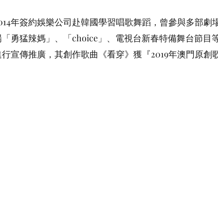
014年簽約娛樂公司赴韓國學習唱歌舞蹈，曾參與多部劇
「勇猛辣媽」、「choice」、電視台新春特備舞台節目
行宣傳推廣，其創作歌曲《看穿》獲『2019年澳門原創